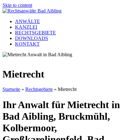
Skip to content
ANWÄLTE
KANZLEI
RECHTSGEBIETE
DOWNLOADS
KONTAKT
Open
Close
mobile
mobile
menu
menu
Mietrecht
Startseite
»
Rechtsgebiete
»
Mietrecht
Ihr Anwalt für Mietrecht in
Bad Aibling, Bruckmühl,
Kolbermoor,
Großkarolinenfeld, Bad