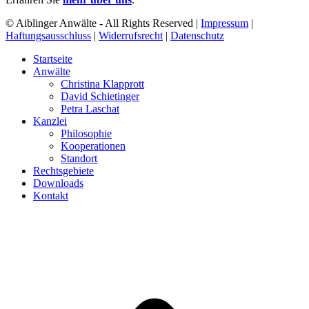
© Aiblinger Anwälte - All Rights Reserved |
Impressum
|
Haftungsausschluss
|
Widerrufsrecht
|
Datenschutz
Startseite
Anwälte
Christina Klapprott
David Schietinger
Petra Laschat
Kanzlei
Philosophie
Kooperationen
Standort
Rechtsgebiete
Downloads
Kontakt
d
A
s